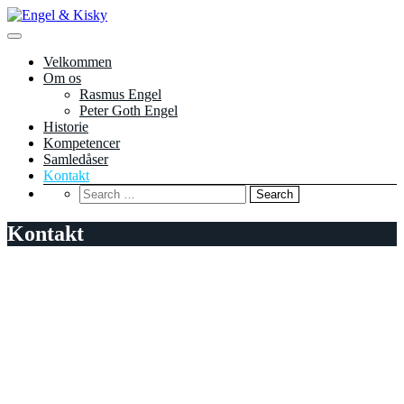
Videre
til
Investering og Management
indhold
Engel & Kisky
Velkommen
Om os
Rasmus Engel
Peter Goth Engel
Historie
Kompetencer
Samledåser
Kontakt
Kontakt